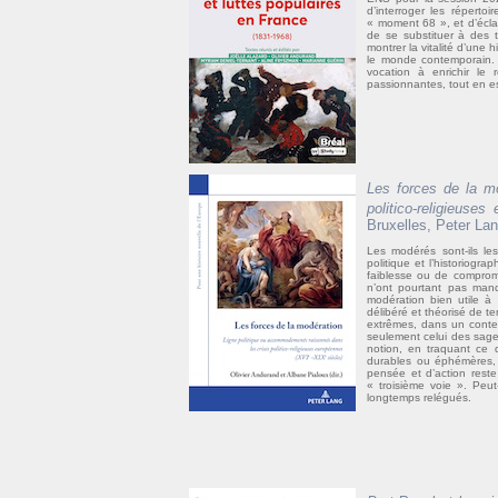
d’interroger les répert
« moment 68 », et d’éclai
de se substituer à des 
montrer la vitalité d’une 
le monde contemporain. 
vocation à enrichir le
passionnantes, tout en esp
Les forces de la m
politico-religieuse
Bruxelles, Peter Lan
Les modérés sont-ils le
politique et l’historiogra
faiblesse ou de compromi
n’ont pourtant pas manq
modération bien utile à l
délibéré et théorisé de 
extrêmes, dans un contex
seulement celui des sage
notion, en traquant ce 
durables ou éphémères, 
pensée et d’action reste
« troisième voie ». Peut
longtemps relégués.