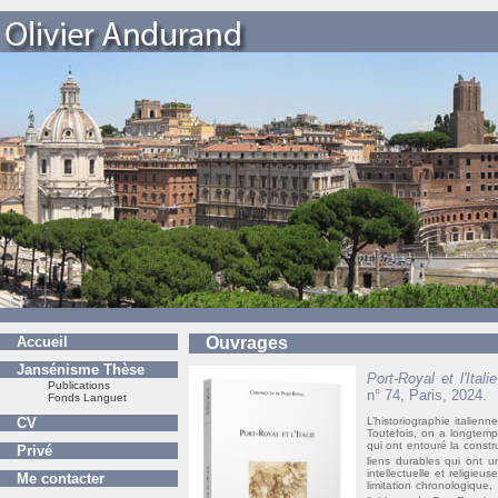
Accueil
Ouvrages
Jansénisme Thèse
Port-Royal et l'Italie
Publications
n° 74, Paris, 2024.
Fonds Languet
CV
L’historiographie italien
Toutefois, on a longtemp
qui ont entouré la constr
Privé
liens durables qui ont u
intellectuelle et religieu
Me contacter
limitation chronologique, 