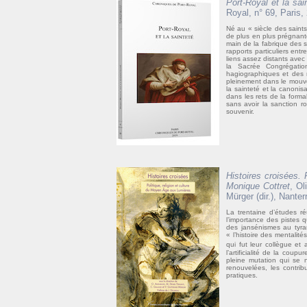
Port-Royal et la sai
Royal, n° 69, Paris,
Né au « siècle des saint
de plus en plus prégnant
main de la fabrique des s
rapports particuliers ent
liens assez distants avec 
la Sacrée Congrégation
hagiographiques et des r
pleinement dans le mouvem
la sainteté et la canonis
dans les rets de la forma
sans avoir la sanction 
souvenir.
Histoires croisées. 
Monique Cottret
, Ol
Mürger (dir.), Nante
La trentaine d’études r
l’importance des pistes qu
des jansénismes au tyran
« l’histoire des mentalité
qui fut leur collègue e
l’artificialité de la coup
pleine mutation qui se 
renouvelées, les contrib
pratiques.