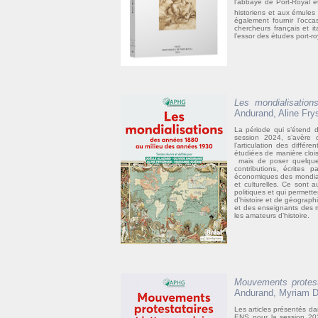
l’abbaye de Port-Royal e
historiens et aux émule
également fournir l’occ
chercheurs français et it
l’essor des études port-ro
Les mondialisatio
Andurand, Aline Fry
La période qui s’étend
session 2024, s’avère 
l’articulation des différ
étudiées de manière clois
mais de poser quelques
contributions, écrites p
économiques des mondialis
et culturelles. Ce sont 
politiques et qui permet
d’histoire et de géographi
et des enseignants des m
les amateurs d’histoire.
Mouvements protesta
Andurand, Myriam De
Les articles présentés d
ENS pour la session 2023