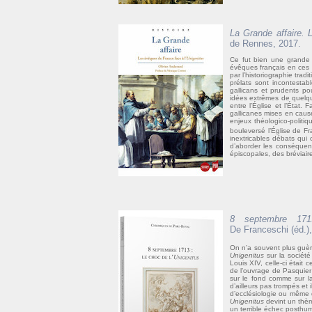
La Grande affaire. 
de Rennes, 2017.
Ce fut bien une grande 
évêques français en ces c
par l’historiographie trad
prélats sont incontestab
gallicans et prudents po
idées extrêmes de quelqu
entre l’Église et l’État. 
gallicanes mises en caus
enjeux théologico-politi
bouleversé l’Église de F
inextricables débats qui 
d’aborder les conséquenc
épiscopales, des bréviair
8 septembre 17
De Franceschi (éd.),
On n’a souvent plus guè
Unigenitus
sur la sociét
Louis XIV, celle-ci étai
de l’ouvrage de Pasquie
sur le fond comme sur la
d’ailleurs pas trompés et 
d’ecclésiologie ou même 
Unigenitus
devint un thèm
un terrible échec posthu