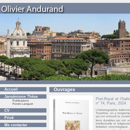
Accueil
Ouvrages
Jansénisme Thèse
Port-Royal et l'Italie
Publications
n° 74, Paris, 2024.
Fonds Languet
CV
L’historiographie italien
Toutefois, on a longtemp
qui ont entouré la constr
Privé
liens durables qui ont u
intellectuelle et religieu
Me contacter
limitation chronologique, 