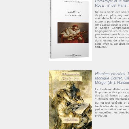
Port-Royal et la sai
Royal, n° 69, Paris,
Né au « siècle des saint
de plus en plus prégnant
main de la fabrique des s
rapports particuliers ent
liens assez distants avec 
la Sacrée Congrégation
hagiographiques et des r
pleinement dans le mouvem
la sainteté et la canonis
dans les rets de la forma
sans avoir la sanction 
souvenir.
Histoires croisées. 
Monique Cottret
, Ol
Mürger (dir.), Nante
La trentaine d’études r
l’importance des pistes qu
des jansénismes au tyran
« l’histoire des mentalité
qui fut leur collègue e
l’artificialité de la coup
pleine mutation qui se 
renouvelées, les contrib
pratiques.