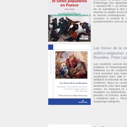
d’interroger les répert
« moment 68 », et d’éclai
de se substituer à des 
montrer la vitalité d’une 
le monde contemporain. 
vocation à enrichir le
passionnantes, tout en esp
Les forces de la m
politico-religieuse
Bruxelles, Peter Lan
Les modérés sont-ils le
politique et l’historiogra
faiblesse ou de compromi
n’ont pourtant pas manq
modération bien utile à l
délibéré et théorisé de 
extrêmes, dans un contex
seulement celui des sage
notion, en traquant ce 
durables ou éphémères, 
pensée et d’action reste
« troisième voie ». Peut
longtemps relégués.