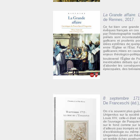
La Grande affaire. 
de Rennes, 2017.
Ce fut bien une grande 
évêques français en ces c
par l’historiographie trad
prélats sont incontestab
gallicans et prudents po
idées extrêmes de quelqu
entre l’Église et l’État. 
gallicanes mises en caus
enjeux théologico-politi
bouleversé l’Église de F
inextricables débats qui 
d’aborder les conséquenc
épiscopales, des bréviair
8 septembre 17
De Franceschi (éd.),
On n’a souvent plus guè
Unigenitus
sur la sociét
Louis XIV, celle-ci étai
de l’ouvrage de Pasquie
sur le fond comme sur la
d’ailleurs pas trompés et 
d’ecclésiologie ou même 
Unigenitus
devint un thèm
un terrible échec posthu