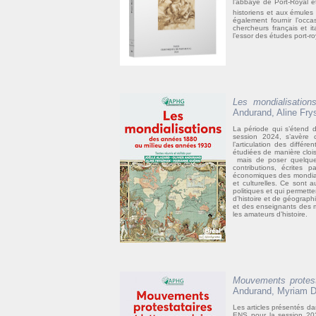
l’abbaye de Port-Royal e
historiens et aux émule
également fournir l’occ
chercheurs français et it
l’essor des études port-ro
Les mondialisatio
Andurand, Aline Fry
La période qui s’étend
session 2024, s’avère 
l’articulation des différ
étudiées de manière clois
mais de poser quelques
contributions, écrites p
économiques des mondialis
et culturelles. Ce sont 
politiques et qui permet
d’histoire et de géographi
et des enseignants des m
les amateurs d’histoire.
Mouvements protesta
Andurand, Myriam De
Les articles présentés d
ENS pour la session 2023